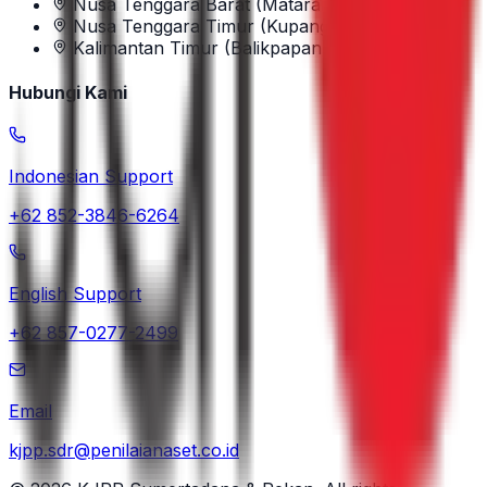
Nusa Tenggara Barat (Mataram)
Nusa Tenggara Timur (Kupang)
Kalimantan Timur (Balikpapan)
Hubungi Kami
Indonesian Support
+62 852-3846-6264
English Support
+62 857-0277-2499
Email
kjpp.sdr@penilaianaset.co.id