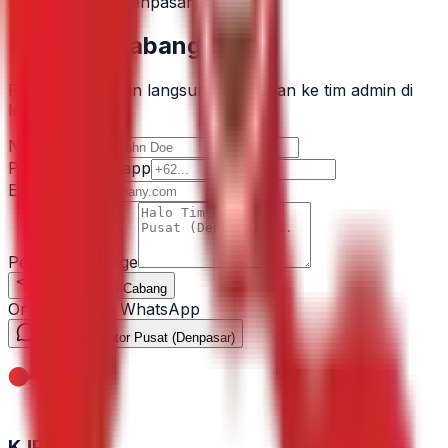
Kantor Pusat (Denpasar)
Hubungi Cabang Ini
Pesan Anda akan langsung diarahkan ke tim admin di
lokasi ini.
Nama / Name
Phone / Whatsapp
Email
Pesan / Message
Kirim ke Email Cabang
Or contact via WhatsApp
Chat WA Kantor Pusat (Denpasar)
KJPP SDR