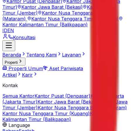
Kantor Pusat (Denpasar)
Kantor Jakarta (Jakarta
Timur)
Kantor Jawa Barat (Bekasi)
Kantor Jawa
Timur (Jember)
Kantor Nusa Tenggara Barat
(Mataram)
Kantor Nusa Tenggara Timur (Kupang)
Kantor Kalimantan Timur (Balikpapan)
ID
EN
Konsultasi
Beranda
Tentang Kami
Layanan
Properti
Properti Umum
Aset Pariwisata
Artikel
Karir
Kontak
Semua Kantor
Kantor Pusat (Denpasar)
Kantor Jakarta
(Jakarta Timur)
Kantor Jawa Barat (Bekasi)
Kantor Jawa
Timur (Jember)
Kantor Nusa Tenggara Barat (Mataram)
Kantor Nusa Tenggara Timur (Kupang)
Kantor
Kalimantan Timur (Balikpapan)
Language
Bahasa
English