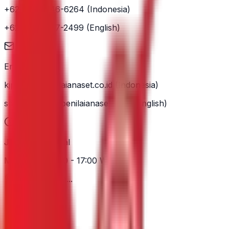
+62 852-3846-6264
(Indonesia)
+62 857-0277-2499
(English)
Email
kjpp.sdr@penilaianaset.co.id
(Indonesia)
sdr.valuation@penilaianaset.co.id
(English)
Jam Operasional
Mon - Fri: 09:00 - 17:00 WITA
Memuat Peta...