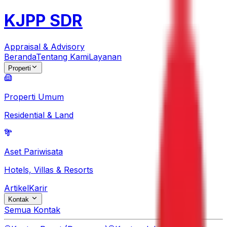
KJPP SDR
Appraisal & Advisory
Beranda
Tentang Kami
Layanan
Properti
Properti Umum
Residential & Land
Aset Pariwisata
Hotels, Villas & Resorts
Artikel
Karir
Kontak
Semua Kontak