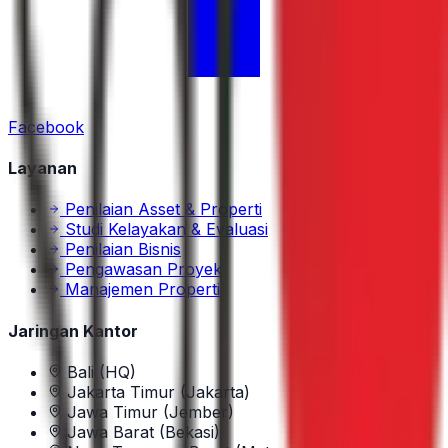
Facebook
Layanan
Penilaian Asset & Properti
Studi Kelayakan & Evaluasi
Penilaian Bisnis
Pengawasan Proyek
Manajemen Properti
Jaringan Kantor
Bali (HQ)
Jakarta Timur (Jakarta)
Jawa Timur (Jember)
Jawa Barat (Bekasi)